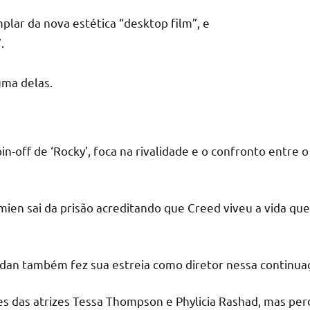
lar da nova estética “desktop film”, e
.
uma delas.
n-off de ‘Rocky’, foca na rivalidade e o confronto entre 
ien sai da prisão acreditando que Creed viveu a vida que 
ordan também fez sua estreia como diretor nessa continua
es das atrizes Tessa Thompson e Phylicia Rashad, mas per