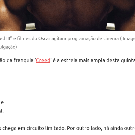
ed III” e filmes do Oscar agitam programação de cinema ( Imag
ulgação)
o da franquia ‘
Creed
‘ é a estreia mais ampla desta quint
 e
l.
chega em circuito limitado. Por outro lado, há ainda outro