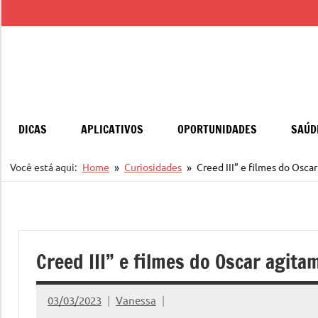
Pular
para
o
conteúdo
DICAS
APLICATIVOS
OPORTUNIDADES
SAÚD
Você está aqui:
Home
Curiosidades
Creed III” e filmes do Osc
Creed III” e filmes do Oscar agit
03/03/2023
Vanessa