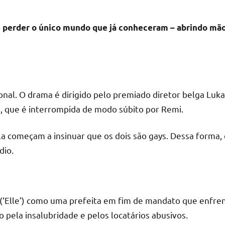
de perder o único mundo que já conheceram – abrindo mã
al. O drama é dirigido pelo premiado diretor belga Lukas D
i, que é interrompida de modo súbito por Remi.
la começam a insinuar que os dois são gays. Dessa forma
dio.
 (‘Elle’) como uma prefeita em fim de mandato que enfre
 pela insalubridade e pelos locatários abusivos.