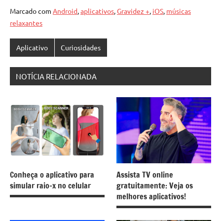
Marcado com
Android
,
aplicativos
,
Gravidez +
,
iOS
,
músicas
relaxantes
Aplicativo
Curiosidades
NOTÍCIA RELACIONADA
Conheça o aplicativo para
Assista TV online
simular raio-x no celular
gratuitamente: Veja os
melhores aplicativos!