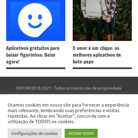
Aplicativos gratuitos para
O amor a um clique: os
baixar figurinhas: Baixe
melhores aplicativos de
agora!
bate-papo
INFORMEI © 2021. Todos os textos são de propriedade
intelectual deste site. As marcas comerciais, nomes e logotipos
são de propriedade de suas respectivas empresas. Este site não
Usamos cookies em nosso site para fornecer a experiência
faz parte do site do Facebook ou do Facebook, Inc. Este site não é
mais relevante, lembrando suas preferências e visitas
repetidas. Ao clicar em “Aceitar”, concorda com a
patrocinado pelo Facebook. Facebook ™ é uma marca registrada
utilização de TODOS os cookies.
da Facebook, Inc.
Configurações de cookies
ACEITAR TODOS