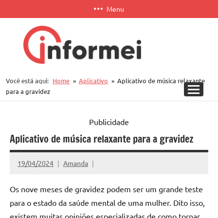
Pular
Menu
para
o
conteúdo
Informei
Você está aqui:
Home
Aplicativo
Aplicativo de música relaxante
APP
para a gravidez
Publicidade
Aplicativo de música relaxante para a gravidez
19/04/2024
Amanda
Os nove meses de gravidez podem ser um grande teste
para o estado da saúde mental de uma mulher. Dito isso,
existem muitas opiniões especializadas de como tornar