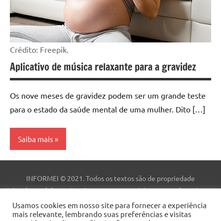
Crédito: Freepik.
Aplicativo de música relaxante para a gravidez
Os nove meses de gravidez podem ser um grande teste
para o estado da saúde mental de uma mulher. Dito […]
Saiba mais
Aplicativo
INFORMEI © 2021. Todos os textos são de propriedade
Curiosidades
intelectual deste site. As marcas comerciais, nomes e logotipos
são de propriedade de suas respectivas empresas. Este site não
Usamos cookies em nosso site para fornecer a experiência
mais relevante, lembrando suas preferências e visitas
faz parte do site do Facebook ou do Facebook, Inc. Este site não é