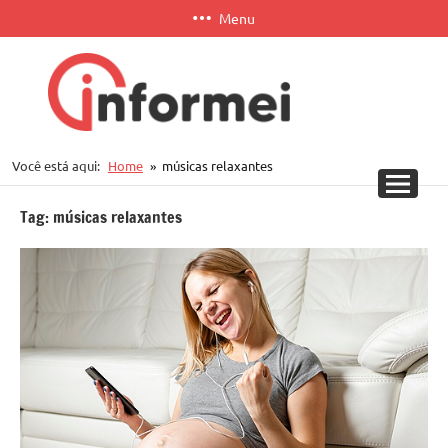
Pular
Menu
para
o
conteúdo
Informei
Você está aqui:
Home
músicas relaxantes
APP
Tag:
músicas relaxantes