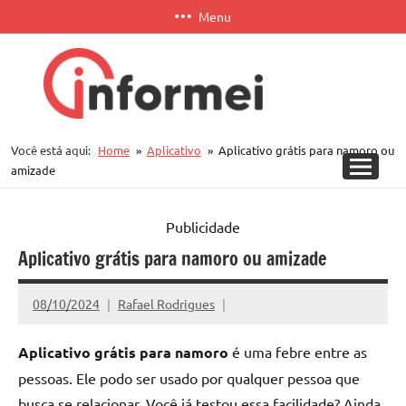
Pular
Menu
para
o
conteúdo
Informei
Você está aqui:
Home
Aplicativo
Aplicativo grátis para namoro ou
APP
amizade
Publicidade
Aplicativo grátis para namoro ou amizade
08/10/2024
Rafael Rodrigues
Aplicativo grátis para namoro
é uma febre entre as
pessoas. Ele podo ser usado por qualquer pessoa que
busca se relacionar. Você já testou essa facilidade? Ainda