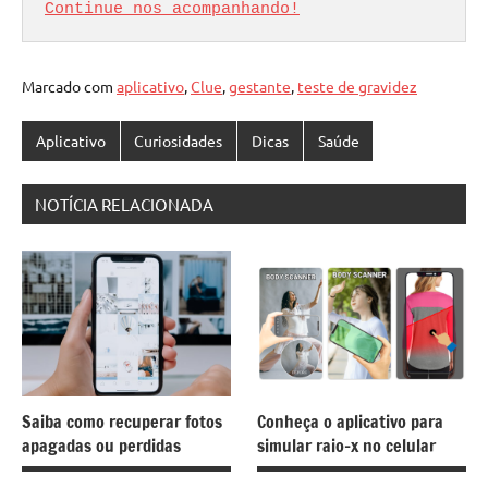
Continue nos acompanhando!
Marcado com
aplicativo
,
Clue
,
gestante
,
teste de gravidez
Aplicativo
Curiosidades
Dicas
Saúde
NOTÍCIA RELACIONADA
Saiba como recuperar fotos
Conheça o aplicativo para
apagadas ou perdidas
simular raio-x no celular