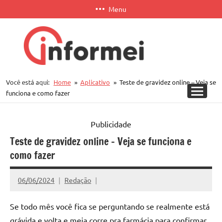
Pular
Menu
para
o
conteúdo
Informei
Você está aqui:
Home
Aplicativo
Teste de gravidez online – Veja se
APP
funciona e como fazer
Publicidade
Teste de gravidez online – Veja se funciona e
como fazer
06/06/2024
Redação
Se todo mês você fica se perguntando se realmente está
grávida e volta e meia corre pra farmácia para confirmar,