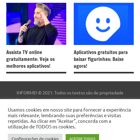
Assista TV online
Aplicativos gratuitos para
gratuitamente: Veja os
baixar figurinhas: Baixe
melhores aplicativos!
agora!
INFORMEI © 2021. Todos os textos são de propriedade
intelectual deste site. As marcas comerciais, nomes e logotipos
são de propriedade de suas respectivas empresas. Este site não
Usamos cookies em nosso site para fornecer a experiência
faz parte do site do Facebook ou do Facebook, Inc. Este site não é
mais relevante, lembrando suas preferências e visitas
repetidas. Ao clicar em “Aceitar”, concorda com a
patrocinado pelo Facebook. Facebook ™ é uma marca registrada
utilização de TODOS os cookies.
da Facebook, Inc.
Configurações de cookies
ACEITAR TODOS