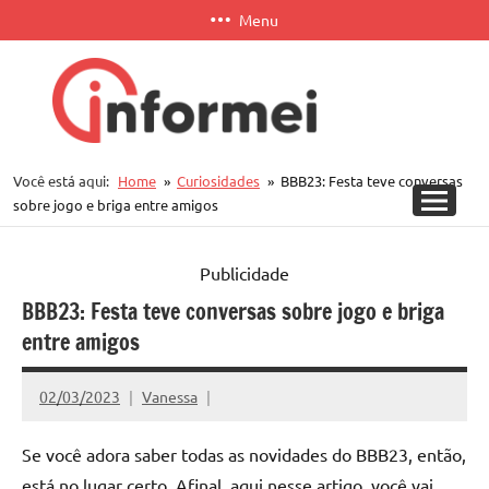
Pular
Menu
para
o
conteúdo
Informei
Você está aqui:
Home
Curiosidades
BBB23: Festa teve conversas
APP
sobre jogo e briga entre amigos
Publicidade
BBB23: Festa teve conversas sobre jogo e briga
entre amigos
02/03/2023
Vanessa
Se você adora saber todas as novidades do BBB23, então,
está no lugar certo. Afinal, aqui nesse artigo, você vai