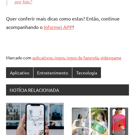
por foto?
Quer conferir mais dicas como estas? Então, continue
acompanhando o
Informei APP
!
Marcado com
aplicativos
,
jogos
,
jogos de fazenda
,
videogame
Aplicativo
Entretenimento
Tecnologia
NOTÍCIA RELACIONADA