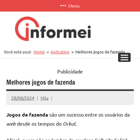
Pular
Menu
para
o
conteúdo
Informei
Você está aqui:
Home
Aplicativo
Melhores jogos de fazenda
APP
Publicidade
Melhores jogos de fazenda
28/08/2024
Nila
Jogos de fazenda
são um sucesso entre os usuários da
web
desde os tempos do
Orkut
.