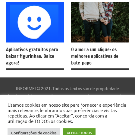
Aplicativos gratuitos para
O amor a um clique: os
baixar figurinhas: Baixe
melhores aplicativos de
agora!
bate-papo
INFORMEI © 2021. Todos os textos são de propriedade
intelectual deste site. As marcas comerciais, nomes e logotipos
são de propriedade de suas respectivas empresas. Este site não
Usamos cookies em nosso site para fornecer a experiência
mais relevante, lembrando suas preferências e visitas
faz parte do site do Facebook ou do Facebook, Inc. Este site não é
repetidas. Ao clicar em “Aceitar”, concorda com a
patrocinado pelo Facebook. Facebook ™ é uma marca registrada
utilização de TODOS os cookies.
da Facebook, Inc.
Configurações de cookies
ACEITAR TODOS