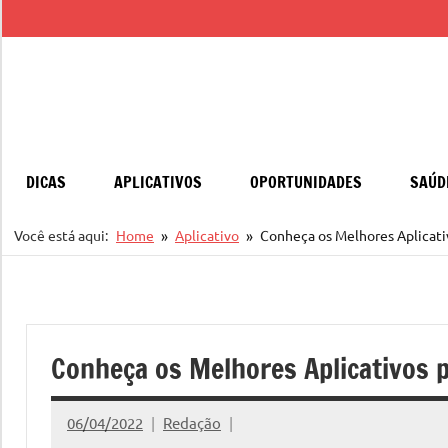
Pular
para
o
conteúdo
DICAS
APLICATIVOS
OPORTUNIDADES
SAÚD
Você está aqui:
Home
Aplicativo
Conheça os Melhores Aplicativ
Conheça os Melhores Aplicativos pa
06/04/2022
Redação