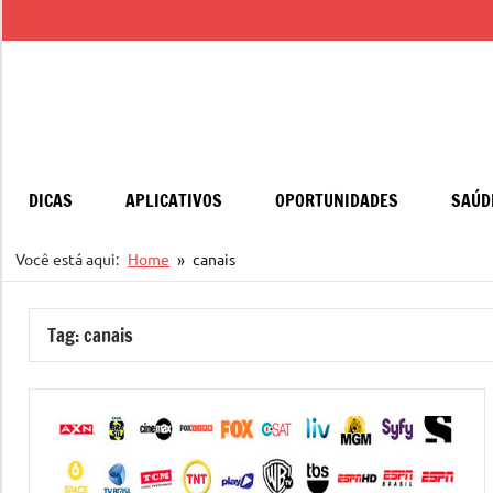
Pular
para
o
conteúdo
DICAS
APLICATIVOS
OPORTUNIDADES
SAÚD
Você está aqui:
Home
canais
Tag:
canais