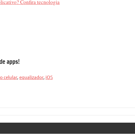
icativo? Confira tecnologia
de apps!
 celular
,
equalizador
,
iOS