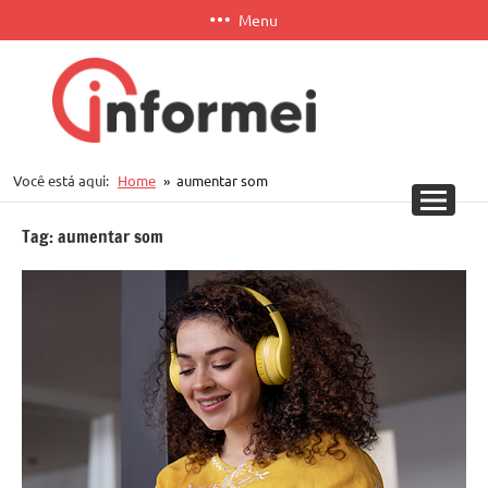
Pular
Menu
para
o
conteúdo
Informei
Você está aqui:
Home
aumentar som
APP
Tag:
aumentar som