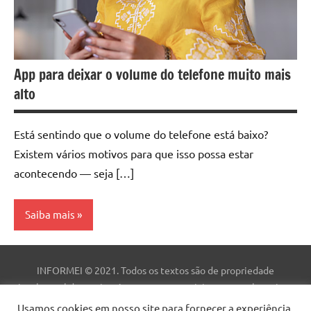
App para deixar o volume do telefone muito mais
alto
Está sentindo que o volume do telefone está baixo?
Existem vários motivos para que isso possa estar
acontecendo — seja […]
Saiba mais
Aplicativo
INFORMEI © 2021. Todos os textos são de propriedade
Dicas
intelectual deste site. As marcas comerciais, nomes e logotipos
são de propriedade de suas respectivas empresas. Este site não
Usamos cookies em nosso site para fornecer a experiência
Tecnologia