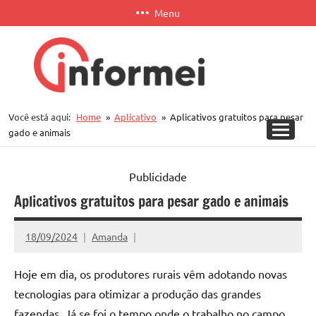
Pular
Menu
para
o
conteúdo
Informei
Você está aqui:
Home
Aplicativo
Aplicativos gratuitos para pesar
APP
gado e animais
Publicidade
Aplicativos gratuitos para pesar gado e animais
18/09/2024
Amanda
Hoje em dia, os produtores rurais vêm adotando novas
tecnologias para otimizar a produção das grandes
fazendas. Já se foi o tempo onde o trabalho no campo