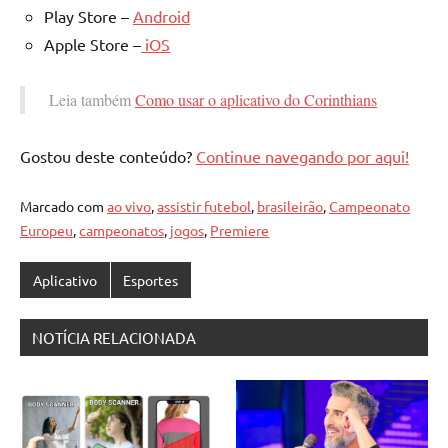
Play Store –
Android
Apple Store –
iOS
Leia também
Como usar o aplicativo do Corinthians
Gostou deste conteúdo?
Continue navegando por aqui!
Marcado com
ao vivo
,
assistir futebol
,
brasileirão
,
Campeonato
Europeu
,
campeonatos
,
jogos
,
Premiere
Aplicativo
Esportes
NOTÍCIA RELACIONADA