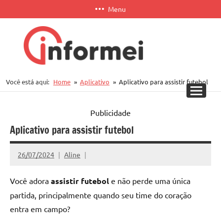
Pular
Menu
para
o
conteúdo
Informei
Você está aqui:
Home
Aplicativo
Aplicativo para assistir futebol
APP
Publicidade
Aplicativo para assistir futebol
26/07/2024
Aline
Você adora
assistir futebol
e não perde uma única
partida, principalmente quando seu time do coração
entra em campo?