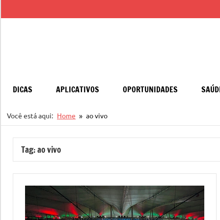
Pular
para
o
conteúdo
DICAS
APLICATIVOS
OPORTUNIDADES
SAÚD
Você está aqui:
Home
ao vivo
Tag:
ao vivo