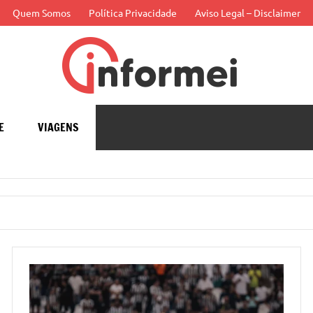
Quem Somos
Política Privacidade
Aviso Legal – Disclaimer
Infor
APP
E
VIAGENS