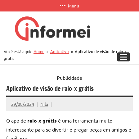
Pular
Menu
para
o
conteúdo
Informei
Você está aqui:
Home
Aplicativo
Aplicativo de visão de raio-x
APP
grátis
Publicidade
Aplicativo de visão de raio-x grátis
29/08/2024
Nila
O app de
raio-x grátis
é uma ferramenta muito
interessante para se divertir e pregar peças em amigos e
familiares.