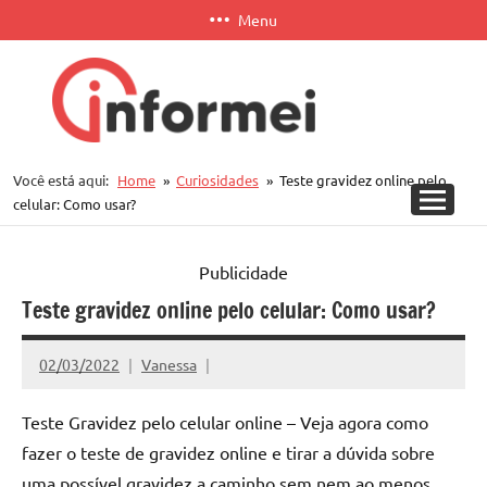
Pular
Menu
para
o
conteúdo
Informei
Você está aqui:
Home
Curiosidades
Teste gravidez online pelo
APP
celular: Como usar?
Publicidade
Teste gravidez online pelo celular: Como usar?
02/03/2022
Vanessa
Teste Gravidez pelo celular online – Veja agora como
fazer o teste de gravidez online e tirar a dúvida sobre
uma possível gravidez a caminho sem nem ao menos