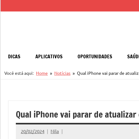
Pular
para
o
conteúdo
DICAS
APLICATIVOS
OPORTUNIDADES
SAÚD
Você está aqui:
Home
Notícias
Qual iPhone vai parar de atuali
Qual iPhone vai parar de atualiza
20/02/2024
Nila