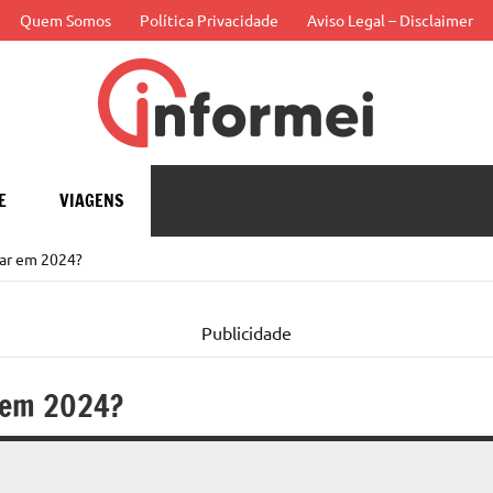
Quem Somos
Política Privacidade
Aviso Legal – Disclaimer
Infor
APP
E
VIAGENS
zar em 2024?
Publicidade
r em 2024?