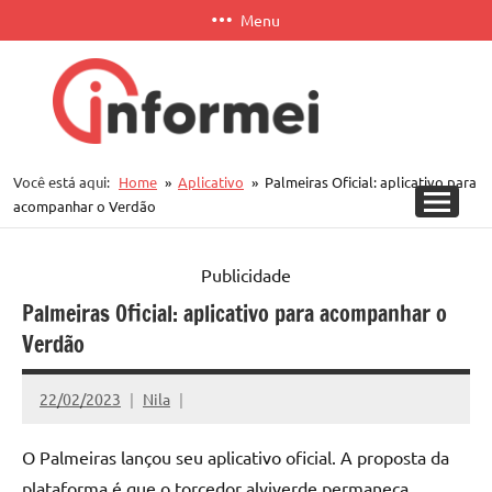
Pular
Menu
para
o
conteúdo
Informei
Você está aqui:
Home
Aplicativo
Palmeiras Oficial: aplicativo para
APP
acompanhar o Verdão
Publicidade
Palmeiras Oficial: aplicativo para acompanhar o
Verdão
22/02/2023
Nila
O Palmeiras lançou seu aplicativo oficial. A proposta da
plataforma é que o torcedor alviverde permaneça