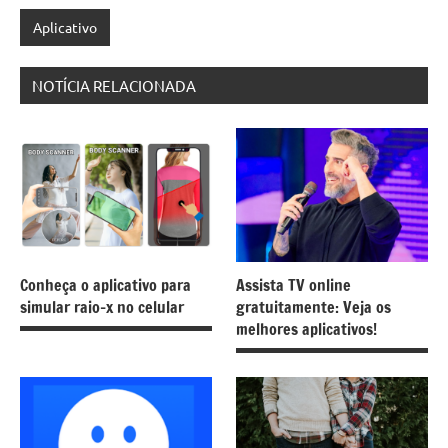
Aplicativo
NOTÍCIA RELACIONADA
Conheça o aplicativo para
Assista TV online
simular raio-x no celular
gratuitamente: Veja os
melhores aplicativos!