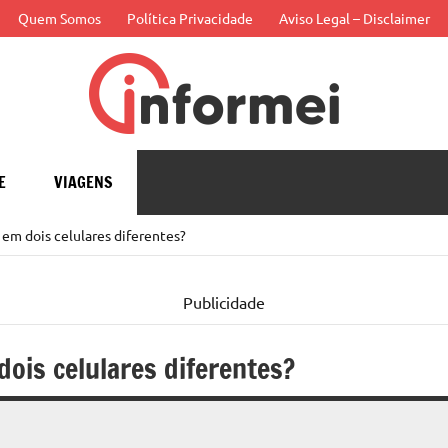
Quem Somos
Política Privacidade
Aviso Legal – Disclaimer
Infor
APP
E
VIAGENS
 em dois celulares diferentes?
Publicidade
dois celulares diferentes?