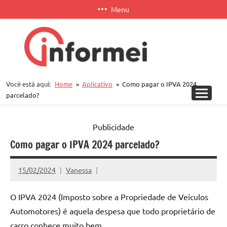
Pular
Menu
para
o
conteúdo
Informei
Você está aqui:
Home
Aplicativo
Como pagar o IPVA 2024
APP
parcelado?
Publicidade
Como pagar o IPVA 2024 parcelado?
15/02/2024
Vanessa
O IPVA 2024 (Imposto sobre a Propriedade de Veículos
Automotores) é aquela despesa que todo proprietário de
carro conhece muito bem.