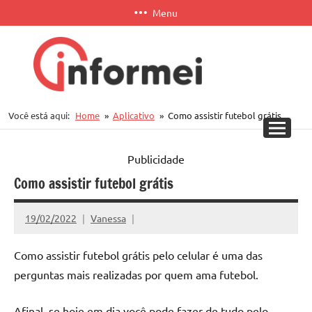
Pular
Menu
para
o
conteúdo
Informei
Você está aqui:
Home
Aplicativo
Como assistir futebol grátis
APP
Publicidade
Como assistir futebol grátis
19/02/2022
Vanessa
Como assistir futebol grátis pelo celular é uma das
perguntas mais realizadas por quem ama futebol.
Afinal, se hoje em dia você pode fazer de tudo pelo