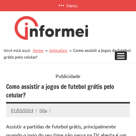
Pular
Menu
para
o
conteúdo
Informei
Você está aqui:
Home
Aplicativo
Como assistir a jogos de futebol
APP
grátis pelo celular?
Publicidade
Como assistir a jogos de futebol grátis pelo
celular?
01/03/2024
Nila
Assistir a partidas de futebol grátis, principalmente
quando o jogo do seu time não passa na TV aberta é um