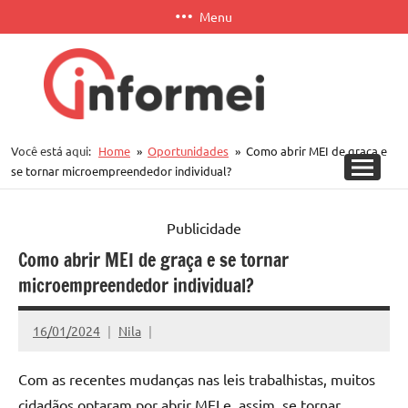
Pular
Menu
para
o
conteúdo
Informei
Você está aqui:
Home
Oportunidades
Como abrir MEI de graça e
APP
se tornar microempreendedor individual?
Publicidade
Como abrir MEI de graça e se tornar
microempreendedor individual?
16/01/2024
Nila
Com as recentes mudanças nas leis trabalhistas, muitos
cidadãos optaram por abrir MEI e, assim, se tornar