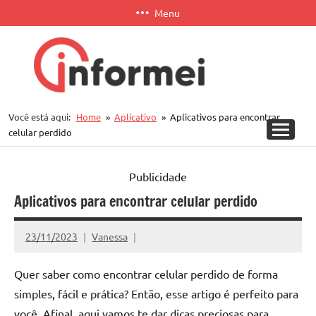
Pular
Menu
para
o
conteúdo
Informei
Você está aqui:
Home
Aplicativo
Aplicativos para encontrar
APP
celular perdido
Publicidade
Aplicativos para encontrar celular perdido
23/11/2023
Vanessa
Quer saber como encontrar celular perdido de forma
simples, fácil e prática? Então, esse artigo é perfeito para
você. Afinal, aqui vamos te dar dicas preciosas para