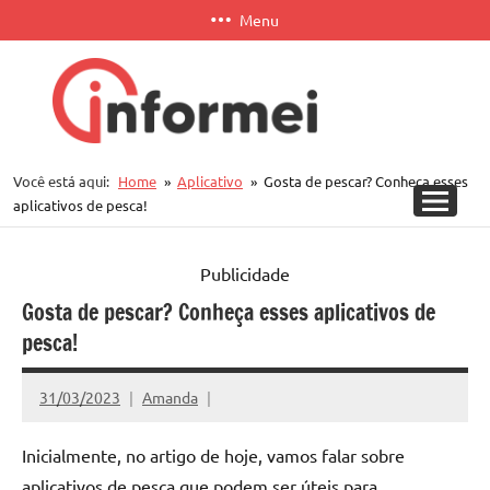
Pular
Menu
para
o
conteúdo
Informei
Você está aqui:
Home
Aplicativo
Gosta de pescar? Conheça esses
APP
aplicativos de pesca!
Publicidade
Gosta de pescar? Conheça esses aplicativos de
pesca!
31/03/2023
Amanda
Inicialmente, no artigo de hoje, vamos falar sobre
aplicativos de pesca que podem ser úteis para