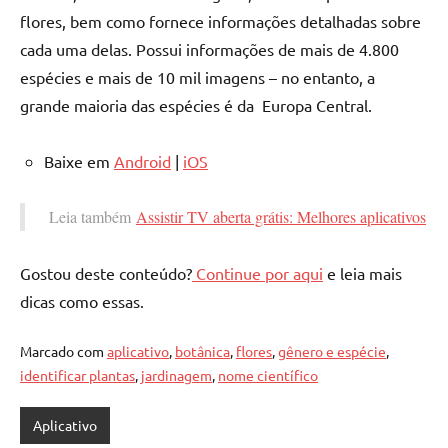
flores, bem como fornece informações detalhadas sobre
cada uma delas. Possui informações de mais de 4.800
espécies e mais de 10 mil imagens – no entanto, a
grande maioria das espécies é da Europa Central.
Baixe em
Android
|
iOS
Leia também
Assistir TV aberta grátis: Melhores aplicativos
Gostou deste conteúdo?
Continue por aqui
e leia mais
dicas como essas.
Marcado com
aplicativo
,
botânica
,
flores
,
gênero e espécie
,
identificar plantas
,
jardinagem
,
nome científico
Aplicativo