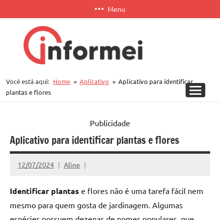
Pular
Menu
para
o
conteúdo
Informei
Você está aqui:
Home
Aplicativo
Aplicativo para identificar
APP
plantas e flores
Publicidade
Aplicativo para identificar plantas e flores
12/07/2024
Aline
Identificar plantas
e flores não é uma tarefa fácil nem
mesmo para quem gosta de jardinagem. Algumas
espécies possuem dezenas de nomes populares, que