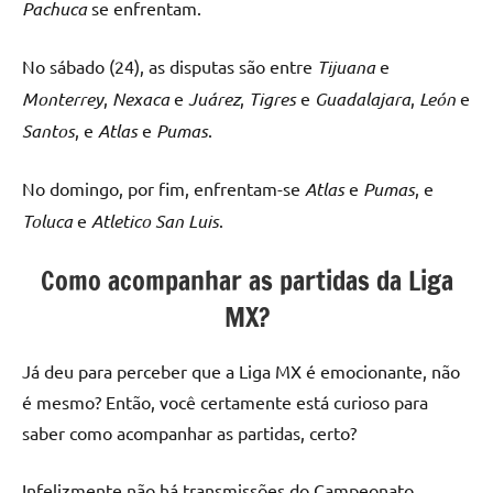
Pachuca
se enfrentam.
No sábado (24), as disputas são entre
Tijuana
e
Monterrey
,
Nexaca
e
Juárez
,
Tigres
e
Guadalajara
,
León
e
Santos
, e
Atlas
e
Pumas
.
No domingo, por fim, enfrentam-se
Atlas
e
Pumas
, e
Toluca
e
Atletico San Luis
.
Como acompanhar as partidas da Liga
MX?
Já deu para perceber que a Liga MX é emocionante, não
é mesmo? Então, você certamente está curioso para
saber como acompanhar as partidas, certo?
Infelizmente não há transmissões do Campeonato