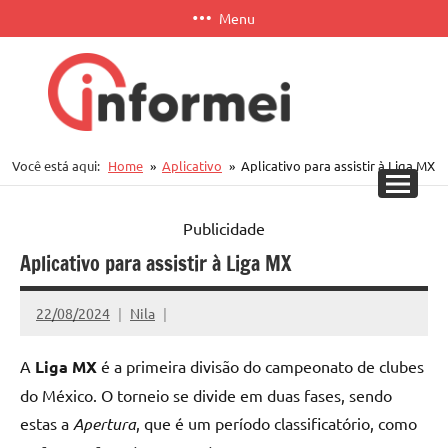
Pular
Menu
para
o
conteúdo
Informei
Você está aqui:
Home
Aplicativo
Aplicativo para assistir à Liga MX
APP
Publicidade
Aplicativo para assistir à Liga MX
22/08/2024
Nila
A
Liga MX
é a primeira divisão do campeonato de clubes
do México. O torneio se divide em duas fases, sendo
estas a
Apertura
, que é um período classificatório, como