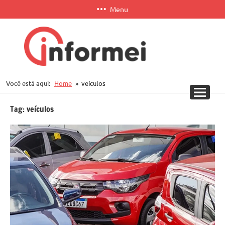
Pular
Menu
para
o
conteúdo
Informei
Você está aqui:
Home
veículos
APP
Tag:
veículos