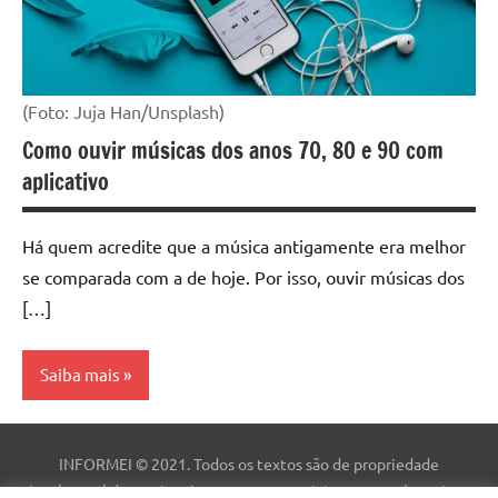
(Foto: Juja Han/Unsplash)
Como ouvir músicas dos anos 70, 80 e 90 com
aplicativo
Há quem acredite que a música antigamente era melhor
se comparada com a de hoje. Por isso, ouvir músicas dos
[…]
Saiba mais
Aplicativo
INFORMEI © 2021. Todos os textos são de propriedade
Dicas
intelectual deste site. As marcas comerciais, nomes e logotipos