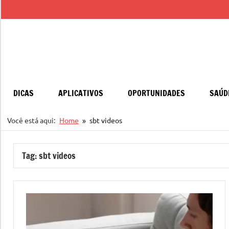
Pular
para
o
conteúdo
DICAS
APLICATIVOS
OPORTUNIDADES
SAÚD
Você está aqui:
Home
sbt videos
Tag:
sbt videos