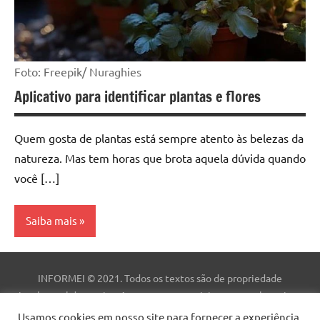
Foto: Freepik/ Nuraghies
Aplicativo para identificar plantas e flores
Quem gosta de plantas está sempre atento às belezas da
natureza. Mas tem horas que brota aquela dúvida quando
você […]
Saiba mais
Aplicativo
INFORMEI © 2021. Todos os textos são de propriedade
intelectual deste site. As marcas comerciais, nomes e logotipos
são de propriedade de suas respectivas empresas. Este site não
Usamos cookies em nosso site para fornecer a experiência