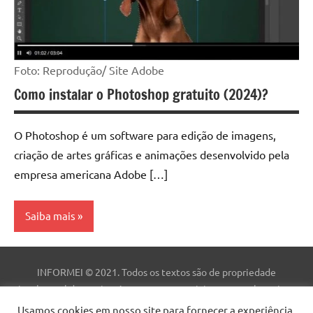
Foto: Reprodução/ Site Adobe
Como instalar o Photoshop gratuito (2024)?
O Photoshop é um software para edição de imagens,
criação de artes gráficas e animações desenvolvido pela
empresa americana Adobe […]
Saiba mais
Aplicativo
INFORMEI © 2021. Todos os textos são de propriedade
Dicas
intelectual deste site. As marcas comerciais, nomes e logotipos
são de propriedade de suas respectivas empresas. Este site não
Usamos cookies em nosso site para fornecer a experiência