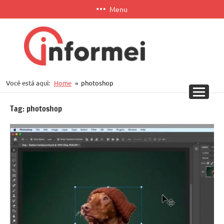
Pular
Menu
para
o
conteúdo
Informei
Você está aqui:
Home
photoshop
APP
Tag:
photoshop