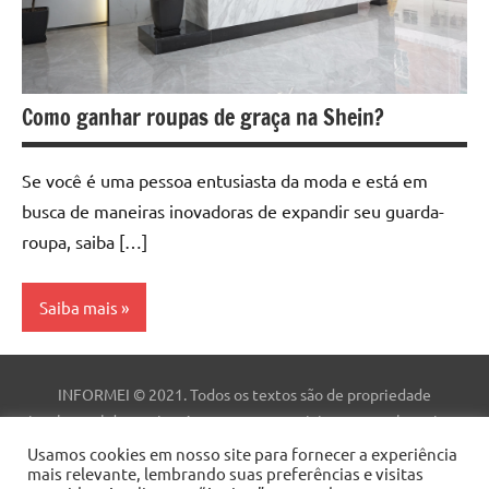
Como ganhar roupas de graça na Shein?
Se você é uma pessoa entusiasta da moda e está em
busca de maneiras inovadoras de expandir seu guarda-
roupa, saiba […]
Saiba mais
Aplicativo
INFORMEI © 2021. Todos os textos são de propriedade
Dicas
intelectual deste site. As marcas comerciais, nomes e logotipos
são de propriedade de suas respectivas empresas. Este site não
Usamos cookies em nosso site para fornecer a experiência
Finanças
mais relevante, lembrando suas preferências e visitas
faz parte do site do Facebook ou do Facebook, Inc. Este site não é