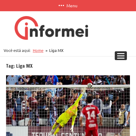
Pular
Menu
para
o
conteúdo
Informei
Você está aqui:
Home
Liga MX
APP
Tag:
Liga MX