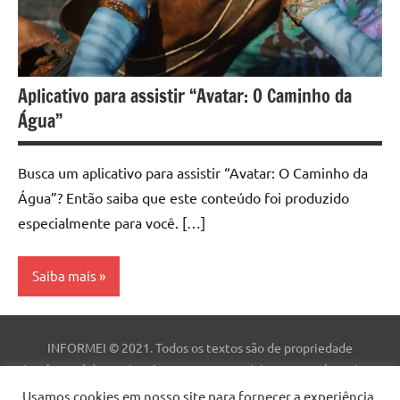
Aplicativo para assistir “Avatar: O Caminho da
Água”
Busca um aplicativo para assistir “Avatar: O Caminho da
Água”? Então saiba que este conteúdo foi produzido
especialmente para você. […]
Saiba mais
Aplicativo
INFORMEI © 2021. Todos os textos são de propriedade
intelectual deste site. As marcas comerciais, nomes e logotipos
são de propriedade de suas respectivas empresas. Este site não
Usamos cookies em nosso site para fornecer a experiência