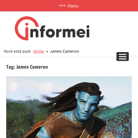
Pular
Menu
para
o
conteúdo
Informei
Você está aqui:
Home
James Cameron
APP
Tag:
James Cameron