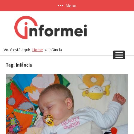
Pular
Menu
para
o
conteúdo
Informei
Você está aqui:
Home
infância
APP
Tag:
infância