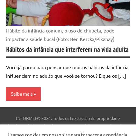
Hábito da infância comum, o uso de chupeta, pode
impactar a saúde bucal (Foto: Ben Kerckx/Pixabay)
Hábitos da infância que interferem na vida adulta
Você já parou para pensar que muitos hábitos da infância
influenciam no adulto que você se tornou? E que os […]
Saiba mais
Curiosidades
INFORMEI © 2021. Todos os textos são de propriedade
intelectual deste site. As marcas comerciais, nomes e logotipos
são de propriedade de suas respectivas empresas. Este site não
Usamos cookies em nosso site para fornecer a experiência