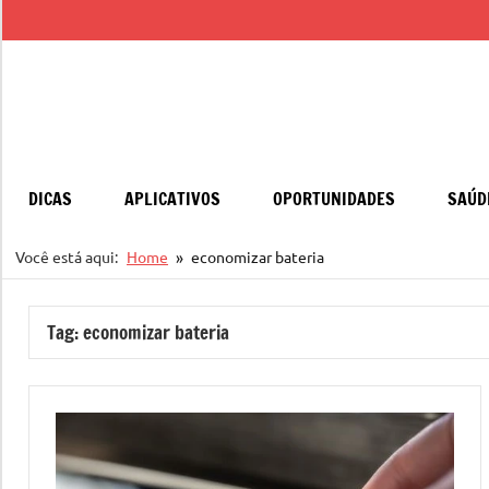
Pular
para
o
conteúdo
DICAS
APLICATIVOS
OPORTUNIDADES
SAÚD
Você está aqui:
Home
economizar bateria
Tag:
economizar bateria