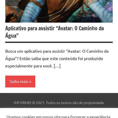
Aplicativo para assistir “Avatar: O Caminho da
Água”
Busca um aplicativo para assistir “Avatar: O Caminho da
Água”? Então saiba que este conteúdo foi produzido
especialmente para você. […]
Saiba mais
Aplicativo
INFORMEI © 2021. Todos os textos são de propriedade
intelectual deste site. As marcas comerciais, nomes e logotipos
são de propriedade de suas respectivas empresas. Este site não
Usamos cookies em nosso site para fornecer a experiência