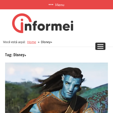
Pular
Menu
para
o
conteúdo
Informei
Você está aqui:
Home
Disney+
APP
Tag:
Disney+