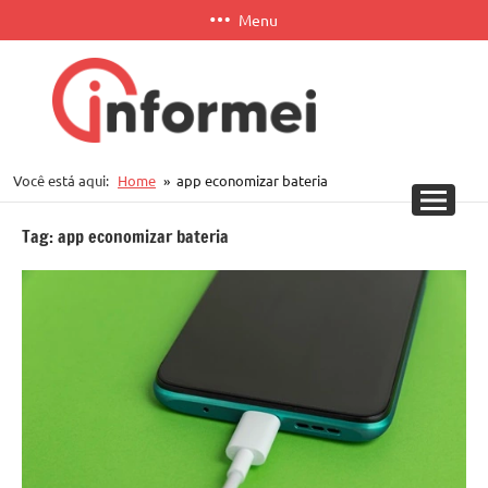
Pular
Menu
para
o
conteúdo
Informei
Você está aqui:
Home
app economizar bateria
APP
Tag:
app economizar bateria