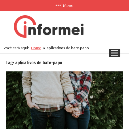
Pular
Menu
para
o
conteúdo
Informei
Você está aqui:
Home
aplicativos de bate-papo
APP
Tag:
aplicativos de bate-papo