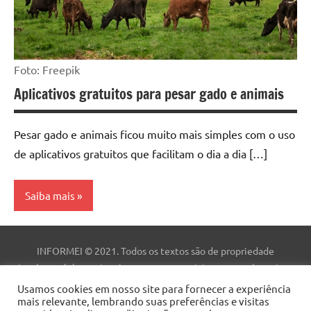
Foto: Freepik
Aplicativos gratuitos para pesar gado e animais
Pesar gado e animais ficou muito mais simples com o uso
de aplicativos gratuitos que facilitam o dia a dia […]
Saiba mais
Aplicativo
INFORMEI © 2021. Todos os textos são de propriedade
intelectual deste site. As marcas comerciais, nomes e logotipos
são de propriedade de suas respectivas empresas. Este site não
Usamos cookies em nosso site para fornecer a experiência
mais relevante, lembrando suas preferências e visitas
faz parte do site do Facebook ou do Facebook, Inc. Este site não é