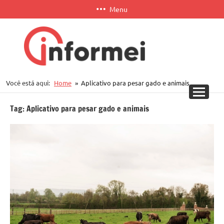
Pular
Menu
para
o
conteúdo
Informei
Você está aqui:
Home
Aplicativo para pesar gado e animais
APP
Tag:
Aplicativo para pesar gado e animais